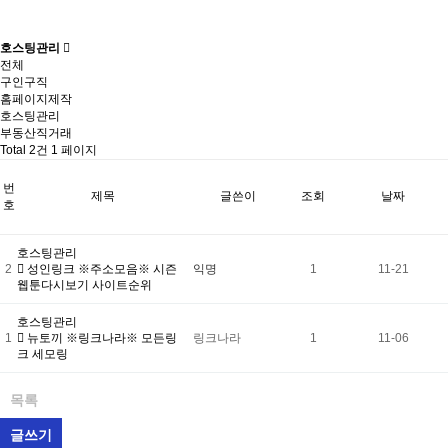
호스팅관리
전체
구인구직
홈페이지제작
호스팅관리
부동산직거래
Total 2건
1 페이지
번
제목
글쓴이
조회
날짜
호
호스팅관리
2
성인링크 ※주소모음※ 시즌
익명
1
11-21
웹툰다시보기 사이트순위
호스팅관리
1
뉴토끼 ※링크나라※ 모든링
링크나라
1
11-06
크 세모링
목록
글쓰기