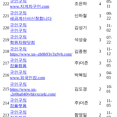
구인구직
05-
조은하
222
4
11
www.지게차구인.com
구인구직
09-
신하철
221
3
22
세금계산서신청합니다
구인구직
11-
김성기
220
3
02
구인구직
구인구직
07-
석성숲
219
3
22
학원차량닷컴
구인구직
11-
218
김종현
3
12
https://www.xn--zb0b93v3xfjyb.com/
구인구직
12-
주)더존
217
3
05
잡플랩폼
구인구직
04-
박복임
216
3
03
www.외국인잡.com
구인구직
10-
215
김도경
2
https://www.xn-
01
-2e0ba040jyhkvxcq4z.com/
구인구직
11-
주)더존
214
2
05
잡플랫폼
구인구직
11-
함영일
213
2