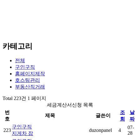
카테고리
전체
구인구직
홈페이지제작
호스팅관리
부동산직거래
Total 223건
1 페이지
세금계산서신청 목록
번
조
날
제목
글쓴이
호
회
짜
구인구직
07-
223
duzonpanel
4
28
지게차 잡