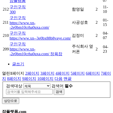
07
잡플랩폼
구인구직
11-
212
함영일
2
10
300
구인구직
01-
211
사공성호
2
https://www.xn-
15
-2e0bm10crha0uxa.com/
구인구직
04-
210
김정미
2
07
https://www.xn--3e0bx88b8vaye.com/
구인구직
주식회사 옆
04-
209
https://www.xn-
2
23
커폰
-2e0bm10crha0uxa.com/ 정육잡
글쓰기
열린
1
페이지
2
페이지
3
페이지
4
페이지
5
페이지
6
페이지
7
페이
지
8
페이지
9
페이지
10
페이지
다음
맨끝
검색대상
검색어
필수
검색
상단으로
잡플랫폼.com